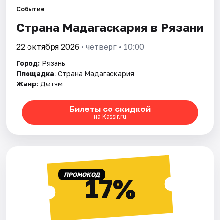
Города
Событие
Страна Мадагаскария в Рязани
Площадки
22 октября 2026
• четверг • 10:00
Артисты
Город:
Рязань
Рейтинги
Площадка:
Страна Мадагаскария
Жанр:
Детям
Билеты со скидкой
на Kassir.ru
ПРОМОКОД
17%