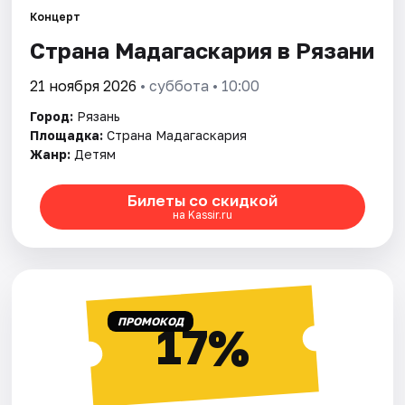
Города
Концерт
Страна Мадагаскария в Рязани
Площадки
21 ноября 2026
• суббота • 10:00
Артисты
Город:
Рязань
Рейтинги
Площадка:
Страна Мадагаскария
Жанр:
Детям
Билеты со скидкой
на Kassir.ru
ПРОМОКОД
17%