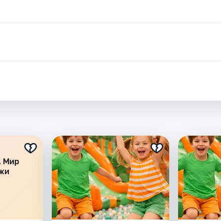
.
. Мир
жи