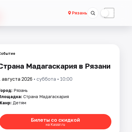
☀
☾
Рязань
Событие
Страна Мадагаскария в Рязани
1 августа 2026
• суббота • 10:00
Город:
Рязань
Площадка:
Страна Мадагаскария
Жанр:
Детям
Билеты со скидкой
на Kassir.ru