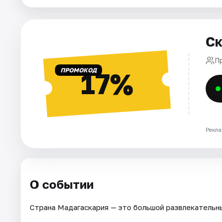
Города
Площадки
Ск
Артисты
П
ПРОМОКОД
17%
Рейтинги
Рекла
О событии
Страна Мадагаскария — это большой развлекательны