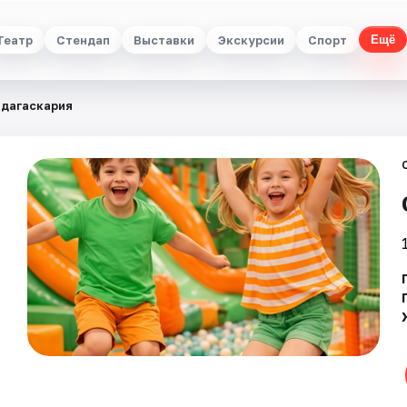
Театр
Стендап
Выставки
Экскурсии
Спорт
Ещё
адагаскария