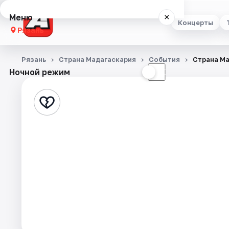
Меню
×
Концерты
Рязань
Концерты
Рязань
Страна Мадагаскария
События
Страна М
Ночной режим
☀
☾
Театр
Стендап
Выставки
Экскурсии
Спорт
События