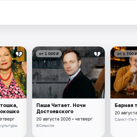
от 1 000 ₽
от 1 700 ₽
ртошка,
Паша Читает. Ночи
Барная 
 окошко
Достоевского
20 августа
четверг
20 августа 2026 • четверг
Санкт-Пет
культуры
ВСмысле