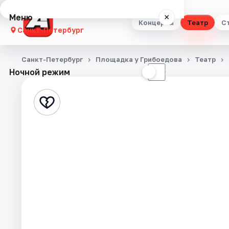
Меню
×
Концерты
Театр
С
Санкт-Петербург
Концерты
Санкт-Петербург
Площадка у Грибоедова
Театр
Ночной режим
☀
☾
Театр
Стендап
Выставки
Квесты
Экскурсии
Спорт
События