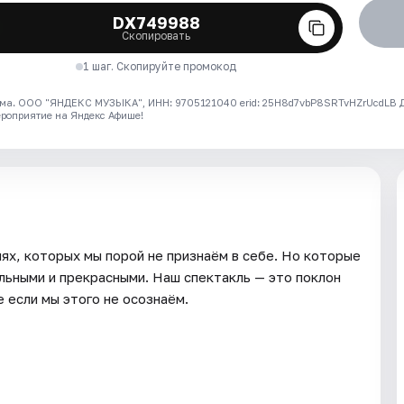
DX749988
Скопировать
1 шаг. Скопируйте промокод
ма. ООО "ЯНДЕКС МУЗЫКА", ИНН: 9705121040 erid: 25H8d7vbP8SRTvHZrUcdLB
ероприятие на Яндекс Афише!
нях, которых мы порой не признаём в себе. Но которые
ильными и прекрасными. Наш спектакль — это поклон
 если мы этого не осознаём.