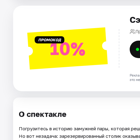
Площадки
Артисты
Сэ
Рейтинги
П
ПРОМОКОД
10%
Рекла
это м
О спектакле
Погрузитесь в историю замужней пары, которая реш
Но вот незадача: зарезервированный столик оказыв