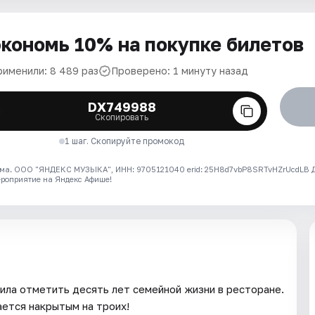
кономь 10% на покупке билетов
рименили: 8 489 раз
Проверено: 1 минуту назад
DX749988
Скопировать
1 шаг. Скопируйте промокод
ма. ООО "ЯНДЕКС МУЗЫКА", ИНН: 9705121040 erid: 25H8d7vbP8SRTvHZrUcdLB
ероприятие на Яндекс Афише!
ила отметить десять лет семейной жизни в ресторане.
ается накрытым на троих!