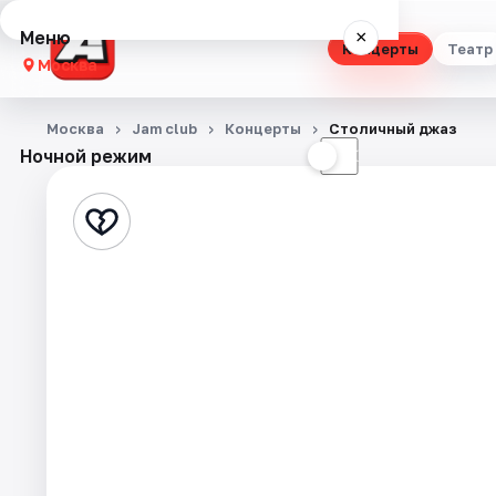
Меню
×
Концерты
Театр
Москва
Концерты
Москва
Jam club
Концерты
Столичный джаз
Ночной режим
☀
☾
Театр
Стендап
Выставки
Квесты
Экскурсии
Спорт
События