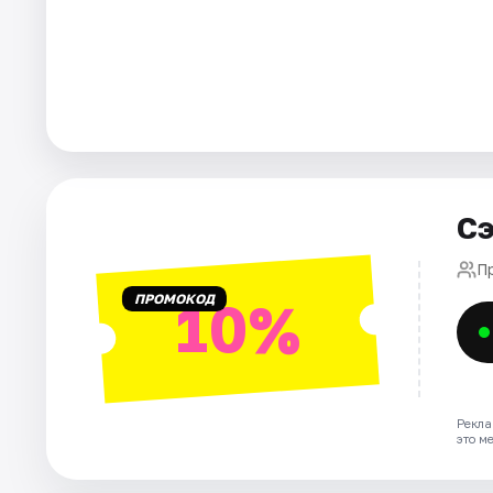
Города
Площадки
Артисты
Рейтинги
Сэ
П
ПРОМОКОД
10%
Рекла
это м