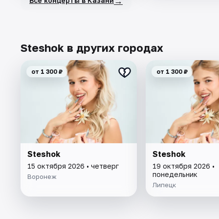
→
Все концерты в Казани
Steshok в других городах
от 1 300 ₽
от 1 300 ₽
Steshok
Steshok
15 октября 2026 • четверг
19 октября 2026 •
понедельник
Воронеж
Липецк