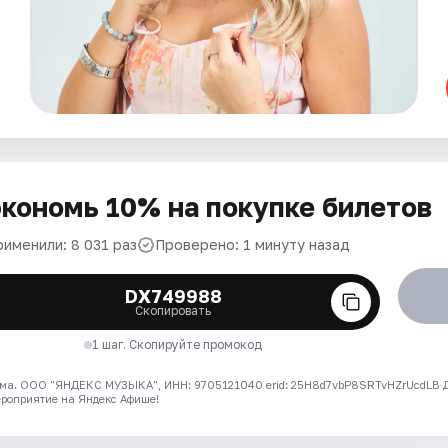
кономь 10% на покупке билетов
рименили: 8 031 раз
Проверено: 1 минуту назад
DX749988
Скопировать
1 шаг. Скопируйте промокод
ма. ООО "ЯНДЕКС МУЗЫКА", ИНН: 9705121040 erid: 25H8d7vbP8SRTvHZrUcdLB
ероприятие на Яндекс Афише!