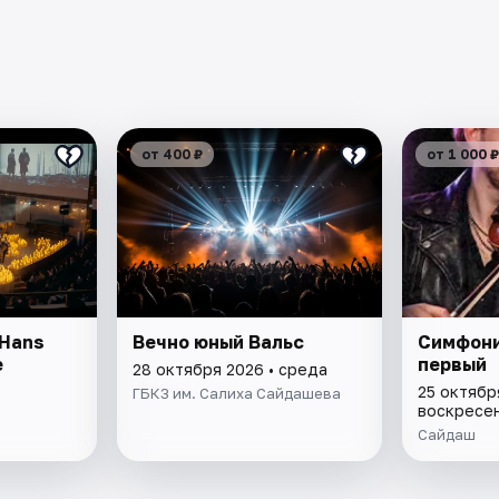
от 400 ₽
от 1 000 ₽
 Hans
Вечно юный Вальс
Симфони
e
первый
28 октября 2026 • среда
25 октябр
ГБКЗ им. Салиха Сайдашева
воскресе
Сайдаш