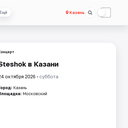
☀
☾
Казань
Ещё
Концерт
Steshok в Казани
24 октября 2026
• суббота
Город:
Казань
Площадка:
Московский