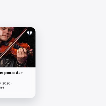
я рока: Акт
я 2026 •
нье