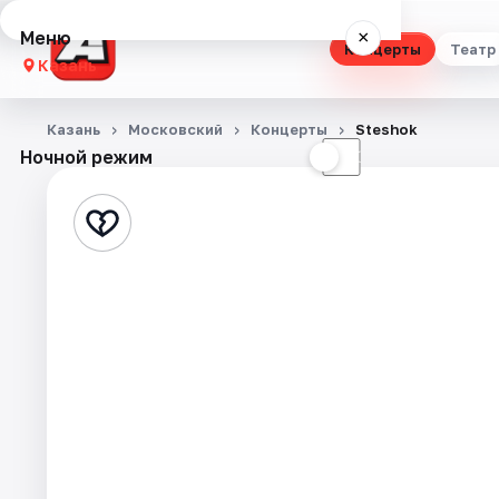
Меню
×
Концерты
Театр
Казань
Концерты
Казань
Московский
Концерты
Steshok
Ночной режим
☀
☾
Театр
Стендап
Выставки
Квесты
Экскурсии
Спорт
События