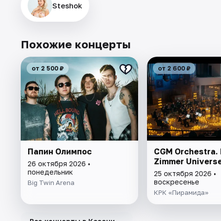
Steshok
Похожие концерты
от 2 500 ₽
от 2 600 ₽
Папин Олимпос
CGM Orchestra.
Zimmer Univers
26 октября 2026 •
понедельник
25 октября 2026 •
воскресенье
Big Twin Arena
КРК «Пирамида»