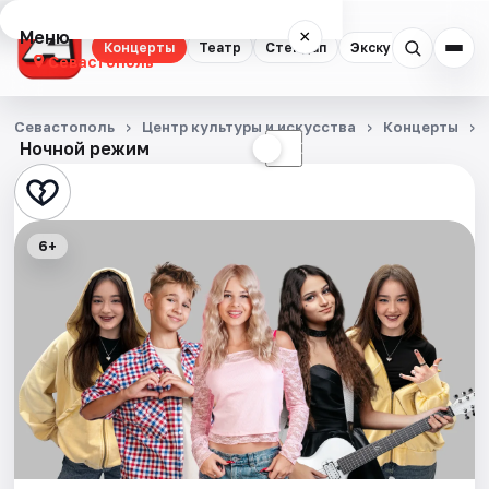
Меню
×
Концерты
Театр
Стендап
Экскурсии
Севастополь
Концерты
Севастополь
Центр культуры и искусства
Концерты
Ночной режим
☀
☾
Театр
Стендап
6+
Экскурсии
События
Города
Площадки