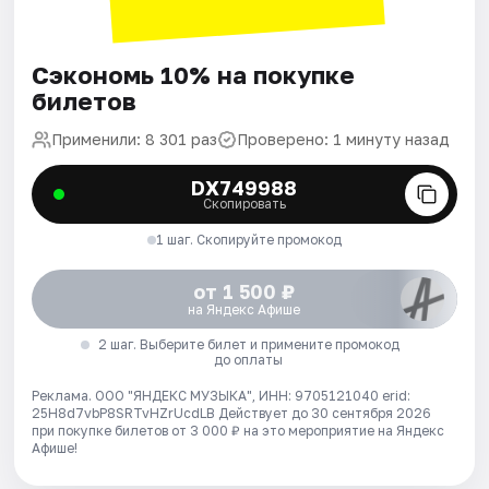
Сэкономь 10% на покупке
билетов
Применили: 8 301 раз
Проверено: 1 минуту назад
DX749988
Скопировать
1 шаг. Скопируйте промокод
от 1 500 ₽
на Яндекс Афише
2 шаг. Выберите билет и примените промокод
до оплаты
Реклама. ООО "ЯНДЕКС МУЗЫКА", ИНН: 9705121040 erid:
25H8d7vbP8SRTvHZrUcdLB
Действует до 30 сентября 2026
при покупке билетов от 3 000 ₽ на это мероприятие на Яндекс
Афише!