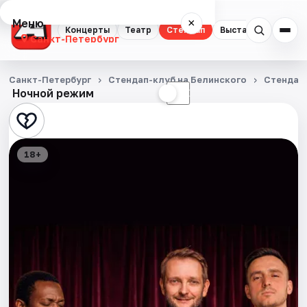
Меню
×
Концерты
Театр
Стендап
Выставки
Квест
Санкт-Петербург
Концерты
Санкт-Петербург
Стендап-клуб на Белинского
Стендап
Ночной режим
☀
☾
Театр
Стендап
18+
Выставки
Квесты
Экскурсии
Спорт
События