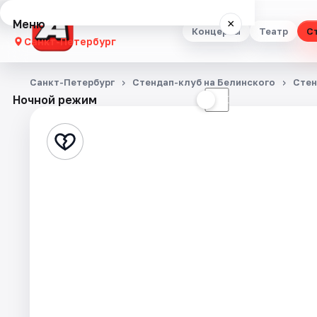
Меню
×
Концерты
Театр
С
Санкт-Петербург
Концерты
Санкт-Петербург
Стендап-клуб на Белинского
Стен
Ночной режим
☀
☾
Театр
Стендап
Выставки
Квесты
Экскурсии
Спорт
События