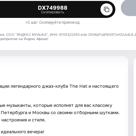
DX749988
Скопировать
1 шаг. Скопируйте промокод
ма. ООО "ЯНДЕКС МУЗЫКА", ИНН: 9705121040 erid: 25H8d7vbP8SRTvHZrUcdLB
ероприятие на Яндекс Афише!
ации легендарного джаз-клуба The Hat и настоящего
е музыканты, которые исполнят для вас классику
и Петербурга и Москвы со своими отборными шутками.
 настроения и стиля.
 идеального вечера!