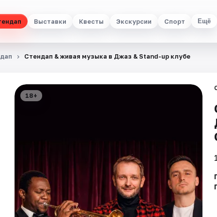
тендап
Выставки
Квесты
Экскурсии
Спорт
Ещё
дап
Стендап & живая музыка в Джаз & Stand-up клубе
18+