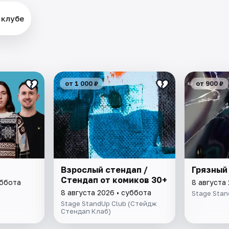
 клубе
от 1 000 ₽
от 900 ₽
Взрослый стендап /
Грязный
Стендап от комиков 30+
уббота
8 августа
8 августа 2026 • суббота
Stage Stan
Stage StandUp Club (Стейдж
Стендап Клаб)