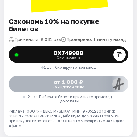
Сэкономь 10% на покупке
билетов
Применили: 8 031 раз
Проверено: 1 минуту назад
DX749988
Скопировать
1 шаг. Скопируйте промокод
от 1 000 ₽
на Яндекс Афише
2 шаг. Выберите билет и примените промокод
до оплаты
Реклама. ООО "ЯНДЕКС МУЗЫКА", ИНН: 9705121040 erid:
25H8d7vbP8SRTvHZrUcdLB
Действует до 30 сентября 2026
при покупке билетов от 3 000 ₽ на это мероприятие на Яндекс
Афише!