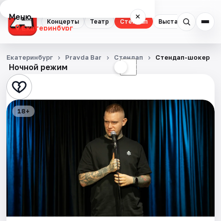
Меню
×
Концерты
Театр
Стендап
Выставки
Квест
Екатеринбург
Концерты
Екатеринбург
Pravda Bar
Стендап
Стендап-шокер
Ночной режим
☀
☾
Театр
Стендап
18+
Выставки
Квесты
Экскурсии
Спорт
События