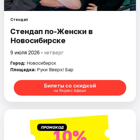
Города
Стендап
Стендап по-Женски в
Площадки
Новосибирске
Артисты
9 июля 2026
• четверг
Рейтинги
Город:
Новосибирск
Площадка:
Руки Вверх! Бар
Билеты со скидкой
на Яндекс Афише
ПРОМОКОД
10%