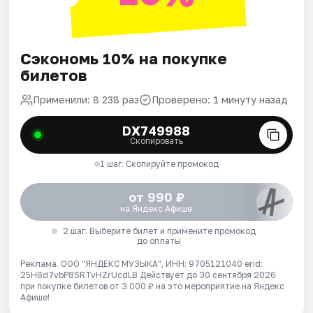
Сэкономь 10% на покупке
билетов
Применили: 8 238 раз
Проверено: 1 минуту назад
DX749988
Скопировать
1 шаг. Скопируйте промокод
от 990 ₽
на Яндекс Афише
2 шаг. Выберите билет и примените промокод
до оплаты
Реклама. ООО "ЯНДЕКС МУЗЫКА", ИНН: 9705121040 erid:
25H8d7vbP8SRTvHZrUcdLB
Действует до 30 сентября 2026
при покупке билетов от 3 000 ₽ на это мероприятие на Яндекс
Афише!