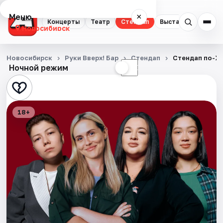
Меню
×
Концерты
Театр
Стендап
Выставки
Квест
Новосибирск
Концерты
Новосибирск
Руки Вверх! Бар
Стендап
Стендап по-Ж
Ночной режим
☀
☾
Театр
Стендап
18+
Выставки
Квесты
Экскурсии
Спорт
События