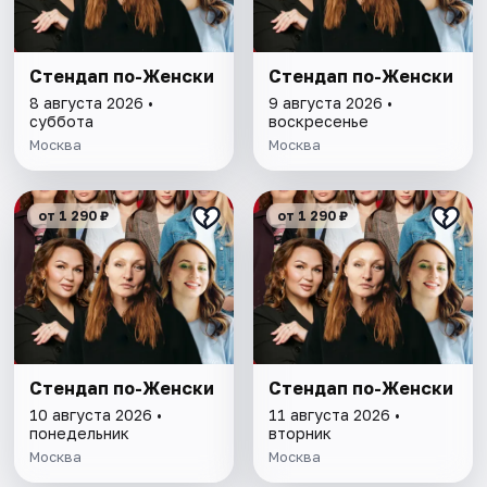
Стендап по-Женски
Стендап по-Женски
8 августа 2026 •
9 августа 2026 •
суббота
воскресенье
Москва
Москва
от 1 290 ₽
от 1 290 ₽
Стендап по-Женски
Стендап по-Женски
10 августа 2026 •
11 августа 2026 •
понедельник
вторник
Москва
Москва