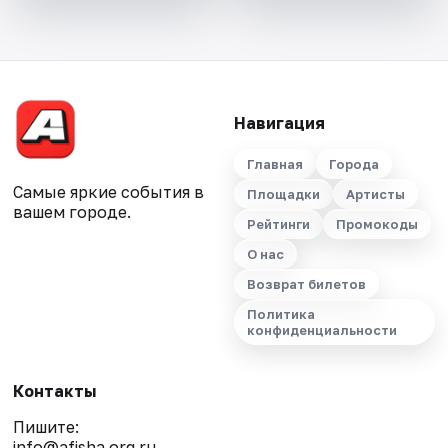
Навигация
Главная
Города
Самые яркие события в
Площадки
Артисты
вашем городе.
Рейтинги
Промокоды
О нас
Возврат билетов
Политика
конфиденциальности
Контакты
Пишите:
info@afisha.org.ru