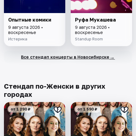
Опытные комики
Руфа Мукашева
9 августа 2026 •
9 августа 2026 •
воскресенье
воскресенье
Истерика
Standup Room
→
Все стендап концерты в Новосибирске
Стендап по-Женски в других
городах
от 1 290 ₽
от 1 590 ₽