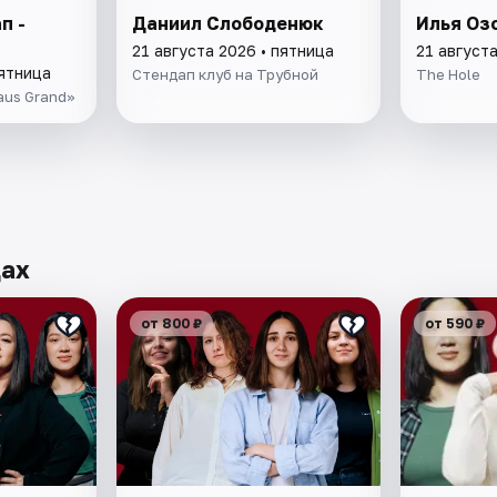
п -
Даниил Слободенюк
Илья Оз
21 августа 2026 • пятница
21 августа
пятница
Стендап клуб на Трубной
The Hole
aus Grand»
дах
от 800 ₽
от 590 ₽