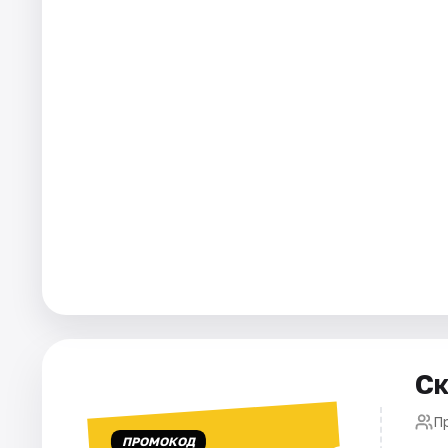
Города
Площадки
Артисты
Рейтинги
Ск
П
ПРОМОКОД