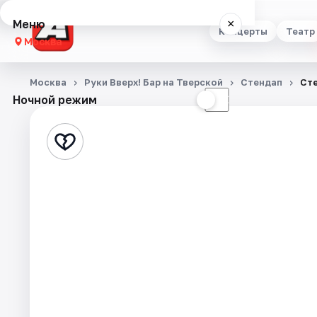
Меню
×
Концерты
Театр
Москва
Концерты
Москва
Руки Вверх! Бар на Тверской
Стендап
Ст
Ночной режим
☀
☾
Театр
Стендап
Выставки
Квесты
Экскурсии
Спорт
События