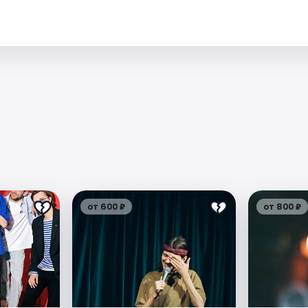
.
от 600 ₽
от 800 ₽