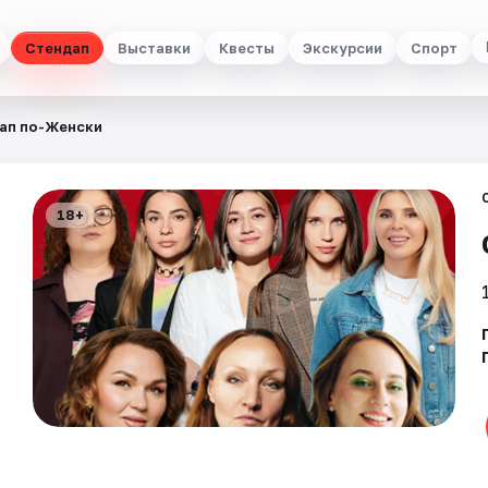
Стендап
Выставки
Квесты
Экскурсии
Спорт
ап по-Женски
18+