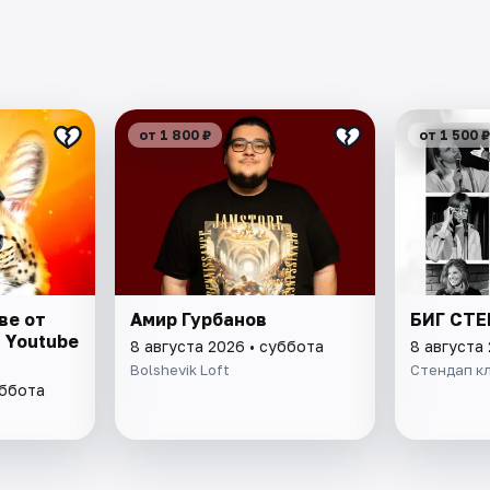
от 1 800 ₽
от 1 500 ₽
ве от
Амир Гурбанов
БИГ СТ
 Youtube
8 августа 2026 • суббота
8 августа
Bolshevik Loft
Стендап кл
уббота