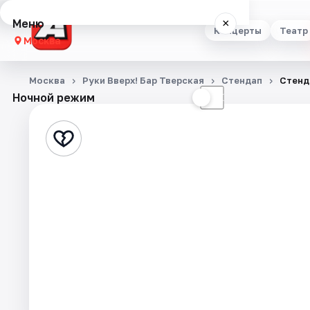
Меню
×
Концерты
Театр
Москва
Концерты
Москва
Руки Вверх! Бар Тверская
Стендап
Стенд
Ночной режим
☀
☾
Театр
Стендап
Выставки
Квесты
Экскурсии
Спорт
События