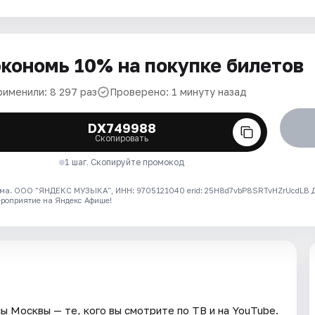
кономь 10% на покупке билетов
рименили: 8 297 раз
Проверено: 1 минуту назад
DX749988
Скопировать
1 шаг. Скопируйте промокод
ма. ООО "ЯНДЕКС МУЗЫКА", ИНН: 9705121040 erid: 25H8d7vbP8SRTvHZrUcdLB
ероприятие на Яндекс Афише!
ы Москвы — те, кого вы смотрите по ТВ и на YouTube.