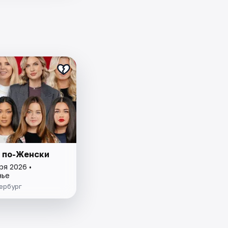
 по-Женски
ря 2026 •
нье
ербург