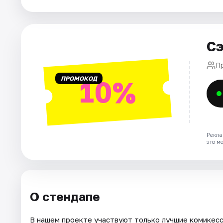
Города
Сэ
Площадки
П
Артисты
ПРОМОКОД
10%
Рейтинги
Рекла
это м
О стендапе
В нашем проекте участвуют только лучшие комикесс