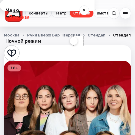
Меню
×
Концерты
Театр
Стендап
Выставки
Квест
Москва
Концерты
Москва
Руки Вверх! Бар Тверская
Стендап
Стендап 
Ночной режим
☀
☾
Театр
Стендап
18+
Выставки
Квесты
Экскурсии
Спорт
События