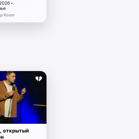
2026 •
нье
up Room
, открытый
он