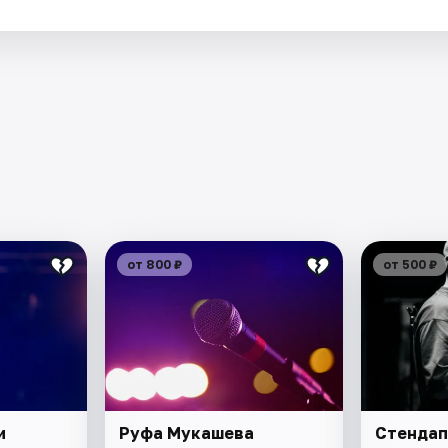
.
от 800 ₽
от 500 ₽
и
Руфа Мукашева
Стендап