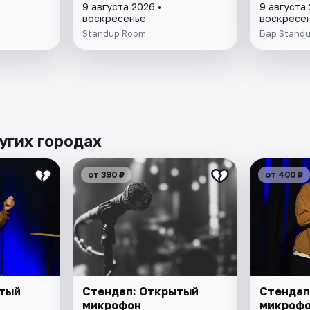
9 августа 2026 •
9 августа 
воскресенье
воскресе
Standup Room
Бар Stand
угих городах
от 390 ₽
от 400 ₽
ытый
Стендап: Открытый
Стендап
микрофон
микроф