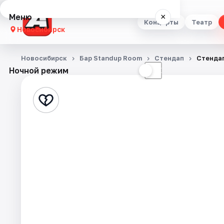
Меню
×
Концерты
Театр
Новосибирск
Концерты
Новосибирск
Бар Standup Room
Стендап
Стенда
Ночной режим
☀
☾
Театр
Стендап
Выставки
Квесты
Экскурсии
Спорт
События