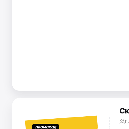
Города
Площадки
Артисты
Рейтинги
Ск
П
ПРОМОКОД