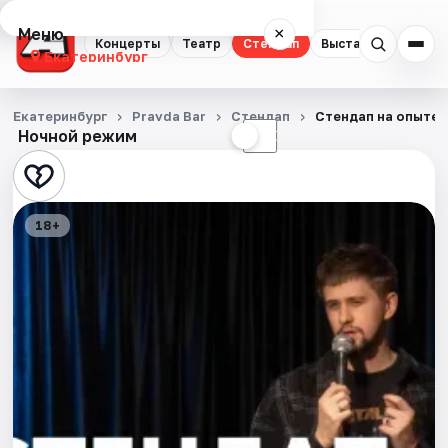
Меню
×
Концерты
Театр
Стендап
Выставки
Квест
Екатеринбург
Концерты
Екатеринбург
Pravda Bar
Стендап
Стендап на опыте
Ночной режим
☀
☾
Театр
Стендап
18+
Выставки
Квесты
Экскурсии
Спорт
События