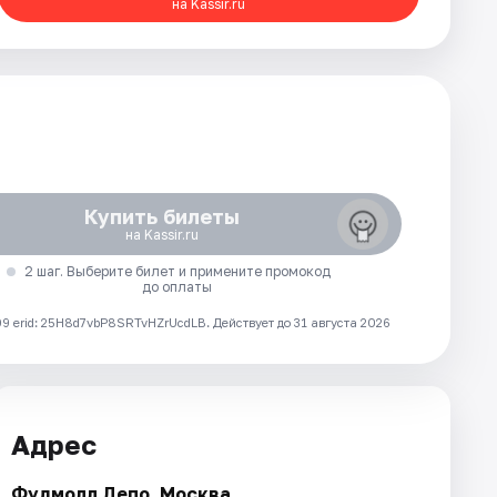
на Kassir.ru
Купить билеты
на Kassir.ru
2 шаг. Выберите билет и примените промокод
до оплаты
 erid: 25H8d7vbP8SRTvHZrUcdLB.
Действует до 31 августа 2026
Адрес
Фудмолл Депо. Москва