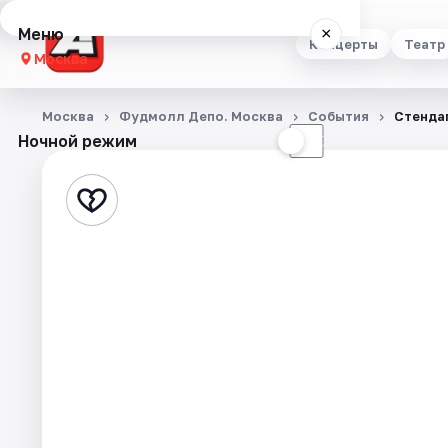
Меню
×
Концерты
Театр
Москва
Концерты
Москва
Фудмолл Депо. Москва
События
Стенда
Ночной режим
☀
☾
Театр
Стендап
Выставки
Квесты
Экскурсии
Спорт
События