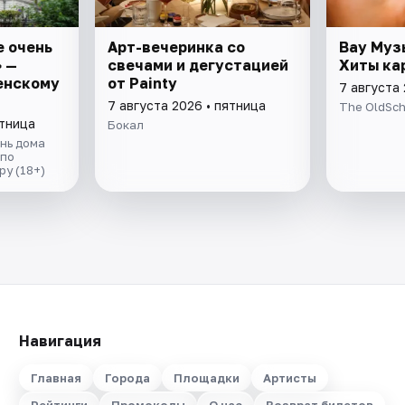
е очень
Арт-вечеринка со
Вау Муз
 —
свечами и дегустацией
Хиты ка
енскому
от Painty
7 августа 
7 августа 2026 • пятница
The OldSch
ятница
Бокал
нь дома
 по
у (18+)
Навигация
Главная
Города
Площадки
Артисты