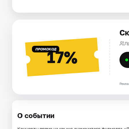
Города
Площадки
Ск
Артисты
П
ПРОМОКОД
17%
Рейтинги
Рекла
О событии
Концерты прямо на крыше знаменитого фудмолла «Д