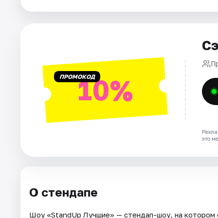
Города
Сэ
Площадки
П
Артисты
ПРОМОКОД
10%
Рейтинги
Рекла
это м
О стендапе
Шоу «StandUp Лучшие» — стендап-шоу, на котором 