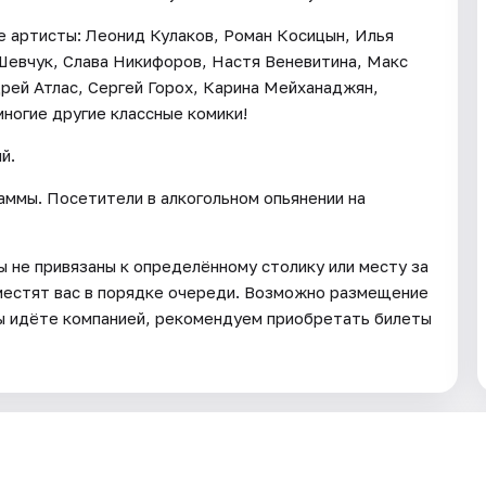
е артисты: Леонид Кулаков, Роман Косицын, Илья
Шевчук, Слава Никифоров, Настя Веневитина, Макс
дрей Атлас, Сергей Горох, Карина Мейханаджян,
ногие другие классные комики!
й.
раммы. Посетители в алкогольном опьянении на
 не привязаны к определённому столику или месту за
местят вас в порядке очереди. Возможно размещение
 вы идёте компанией, рекомендуем приобретать билеты