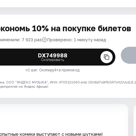
кономь 10% на покупке билетов
рименили: 7 923 раз
Проверено: 1 минуту назад
DX749988
Скопировать
1 шаг. Скопируйте промокод
ма. ООО "ЯНДЕКС МУЗЫКА", ИНН: 9705121040 erid: 25H8d7vbP8SRTvHZrUcdLB
ероприятие на Яндекс Афише!
опытные комики выступают с новыми шутками!