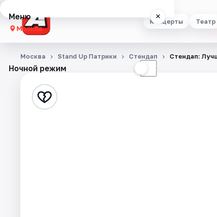
Меню
×
Концерты
Театр
Москва
Концерты
Москва
Stand Up Патрики
Стендап
Стендап: Луч
Ночной режим
☀
☾
Театр
Стендап
Выставки
Квесты
Экскурсии
Спорт
События