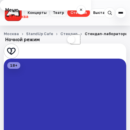
Меню
×
Концерты
Театр
Стендап
Выставки
Квест
Москва
Концерты
Москва
StandUp Cafe
Стендап
Стендап-лаборатори
Ночной режим
☀
☾
Театр
Стендап
18+
Выставки
Квесты
Экскурсии
Спорт
События