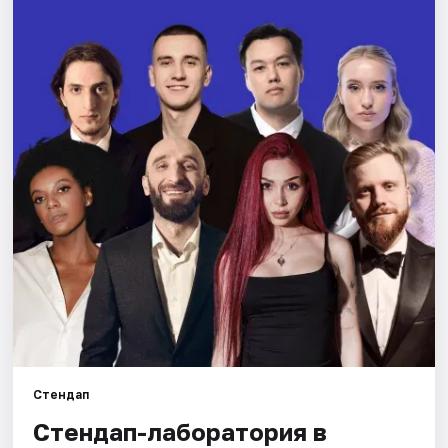
Города
Площадки
Артисты
Рейтинги
Стендап
Стендап-лаборатория в