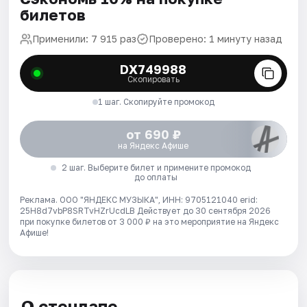
билетов
Применили: 7 915 раз
Проверено: 1 минуту назад
DX749988
Скопировать
1 шаг. Скопируйте промокод
от 690 ₽
на Яндекс Афише
2 шаг. Выберите билет и примените промокод
до оплаты
Реклама. ООО "ЯНДЕКС МУЗЫКА", ИНН: 9705121040 erid:
25H8d7vbP8SRTvHZrUcdLB
Действует до 30 сентября 2026
при покупке билетов от 3 000 ₽ на это мероприятие на Яндекс
Афише!
О стендапе