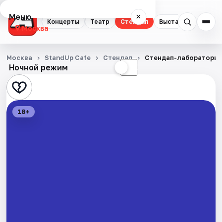
Меню
×
Концерты
Театр
Стендап
Выставки
Квест
Москва
Концерты
Москва
StandUp Cafe
Стендап
Стендап-лаборатори
Ночной режим
☀
☾
Театр
Стендап
18+
Выставки
Квесты
Экскурсии
Спорт
События