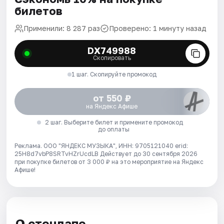
билетов
Применили: 8 287 раз
Проверено: 1 минуту назад
DX749988
Скопировать
1 шаг. Скопируйте промокод
от 550 ₽
на Яндекс Афише
2 шаг. Выберите билет и примените промокод
до оплаты
Реклама. ООО "ЯНДЕКС МУЗЫКА", ИНН: 9705121040 erid:
25H8d7vbP8SRTvHZrUcdLB
Действует до 30 сентября 2026
при покупке билетов от 3 000 ₽ на это мероприятие на Яндекс
Афише!
О стендапе