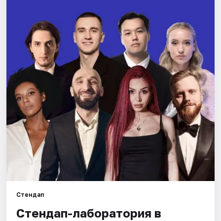
Города
Площадки
Артисты
Рейтинги
Стендап
Стендап-лаборатория в