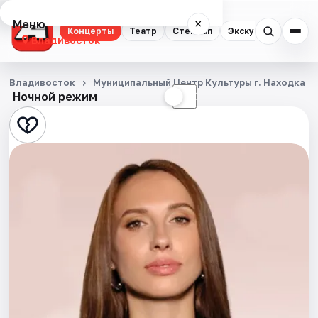
Меню
×
Концерты
Театр
Стендап
Экскурсии
Спор
Владивосток
Концерты
Владивосток
Муниципальный Центр Культуры г. Находка
Ночной режим
☀
☾
Театр
Стендап
Экскурсии
Спорт
События
Города