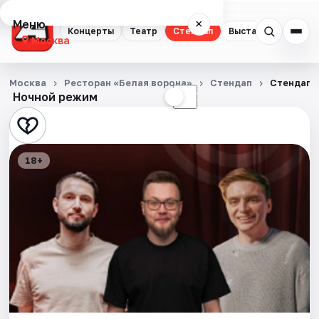
Меню
×
Концерты
Театр
Стендап
Выставки
Квест
Москва
Концерты
Москва
Ресторан «Белая ворона»
Стендап
Стендап-
Ночной режим
☀
☾
Театр
Стендап
18+
Выставки
Квесты
Экскурсии
Спорт
События