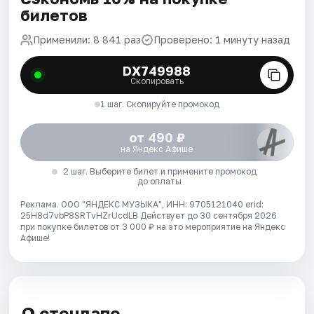
билетов
Применили: 8 841 раз
Проверено: 1 минуту назад
DX749988
Скопировать
1 шаг. Скопируйте промокод
от 490 ₽
на Яндекс Афише
2 шаг. Выберите билет и примените промокод
до оплаты
Реклама. ООО "ЯНДЕКС МУЗЫКА", ИНН: 9705121040 erid:
25H8d7vbP8SRTvHZrUcdLB
Действует до 30 сентября 2026
при покупке билетов от 3 000 ₽ на это мероприятие на Яндекс
Афише!
О стендапе