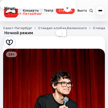
Меню
×
Концерты
Театр
Стендап
Выставки
Квест
Санкт-Петербург
Концерты
Санкт-Петербург
Стендап-клуб на Белинского
Стендап
Ночной режим
☀
☾
Театр
Стендап
18+
Выставки
Квесты
Экскурсии
Спорт
События