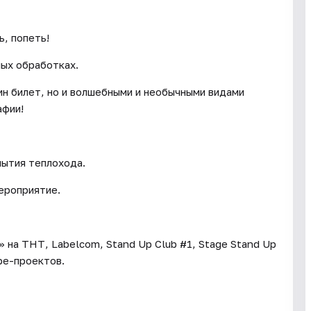
, попеть!
ых обработках.
ин билет, но и волшебными и необычными видами
афии!
лытия теплохода.
ероприятие.
 на ТНТ, Labelcom, Stand Up Club #1, Stage Stand Up
be-проектов.