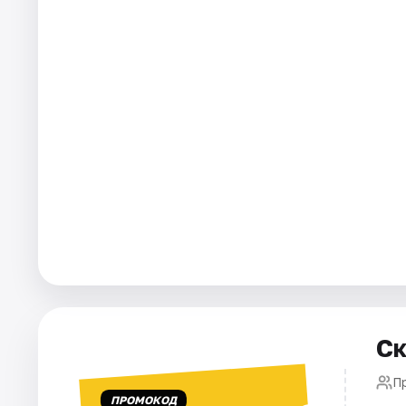
Города
Площадки
Артисты
Рейтинги
Ск
П
ПРОМОКОД