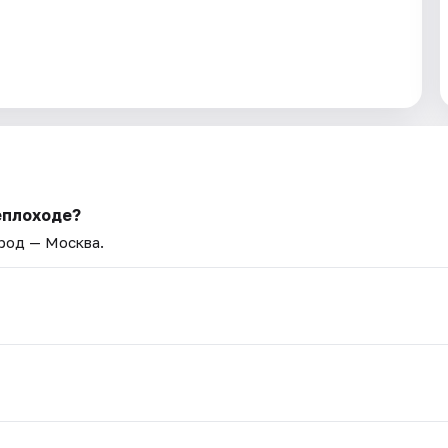
еплоходе?
ород — Москва.