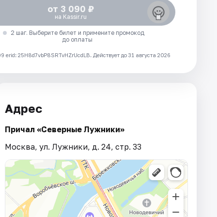
от 3 090 ₽
на Kassir.ru
2 шаг. Выберите билет и примените промокод
до оплаты
 erid: 25H8d7vbP8SRTvHZrUcdLB.
Действует до 31 августа 2026
Адрес
Причал «Северные Лужники»
Москва, ул. Лужники, д. 24, стр. 33