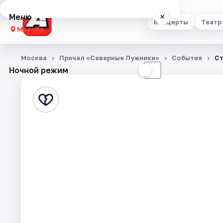
Меню
×
Концерты
Театр
Москва
Концерты
Москва
Причал «Северные Лужники»
События
Ст
Ночной режим
☀
☾
Театр
Стендап
Выставки
Квесты
Экскурсии
Спорт
События