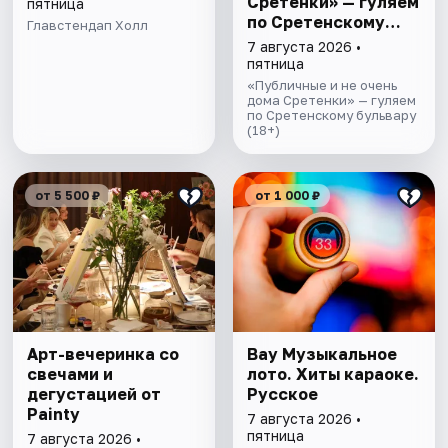
Сретенки» — гуляем
пятница
по Сретенскому
Главстендап Холл
бульвару
7 августа 2026 •
пятница
«Публичные и не очень
дома Сретенки» — гуляем
по Сретенскому бульвару
(18+)
от 5 500 ₽
от 1 000 ₽
Арт-вечеринка со
Вау Музыкальное
свечами и
лото. Хиты караоке.
дегустацией от
Русское
Painty
7 августа 2026 •
пятница
7 августа 2026 •