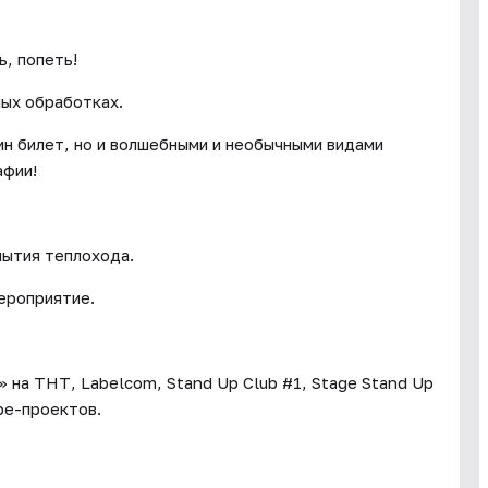
, попеть!
ых обработках.
ин билет, но и волшебными и необычными видами
афии!
лытия теплохода.
ероприятие.
 на ТНТ, Labelcom, Stand Up Club #1, Stage Stand Up
be-проектов.