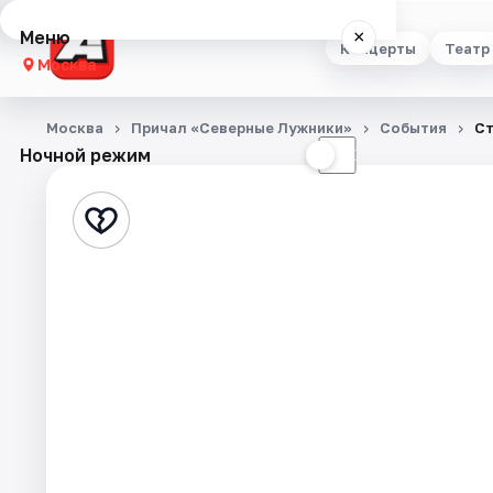
Меню
×
Концерты
Театр
Москва
Концерты
Москва
Причал «Северные Лужники»
События
Ст
Ночной режим
☀
☾
Театр
Стендап
Выставки
Квесты
Экскурсии
Спорт
События