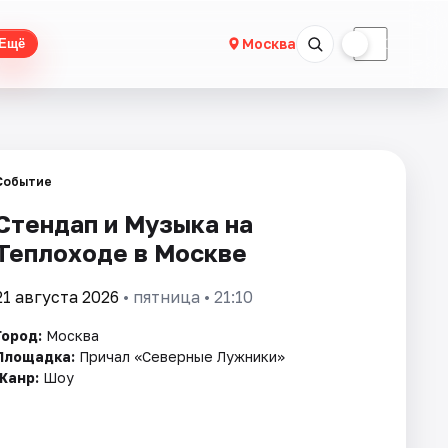
☀
☾
Москва
Ещё
Событие
Стендап и Музыка на
Теплоходе в Москве
21 августа 2026
• пятница • 21:10
Город:
Москва
Площадка:
Причал «Северные Лужники»
Жанр:
Шоу