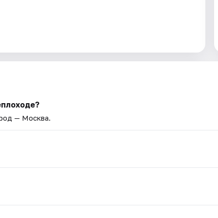
еплоходе?
ород — Москва.