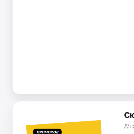
Города
Площадки
Артисты
Рейтинги
Ск
П
ПРОМОКОД