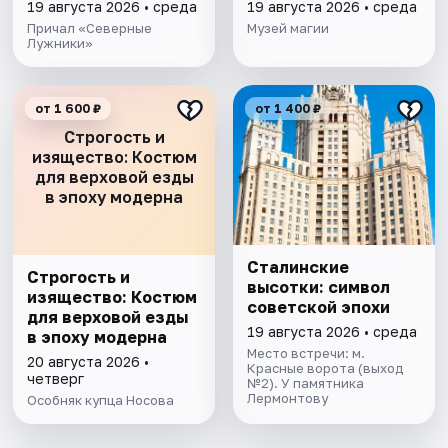
19 августа 2026 • среда
19 августа 2026 • среда
Причал «Северные
Музей магии
Лужники»
от 1 600 ₽
от 1 400 ₽
Строгость и
изящество: Костюм
для верховой езды
в эпоху модерна
Сталинские
Строгость и
высотки: символ
изящество: Костюм
советской эпохи
для верховой езды
19 августа 2026 • среда
в эпоху модерна
Место встречи: м.
20 августа 2026 •
Красные ворота (выход
четверг
№2). У памятника
Лермонтову
Особняк купца Носова