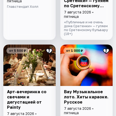
Сретенки» — гуляем
пятница
по Сретенскому
Главстендап Холл
бульвару
7 августа 2026 •
пятница
«Публичные и не очень
дома Сретенки» — гуляем
по Сретенскому бульвару
(18+)
от 5 500 ₽
от 1 000 ₽
Арт-вечеринка со
Вау Музыкальное
свечами и
лото. Хиты караоке.
дегустацией от
Русское
Painty
7 августа 2026 •
пятница
7 августа 2026 •