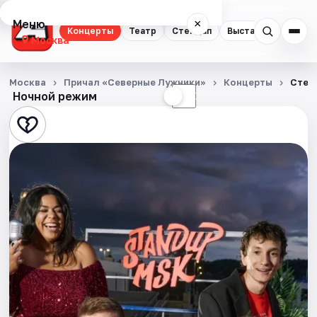
Меню
×
Концерты
Театр
Стендап
Выставки
Квест
Москва
Концерты
Москва
Причал «Северные Лужники»
Концерты
Стен
Ночной режим
☀
☾
Театр
Стендап
Выставки
Квесты
Экскурсии
Спорт
События