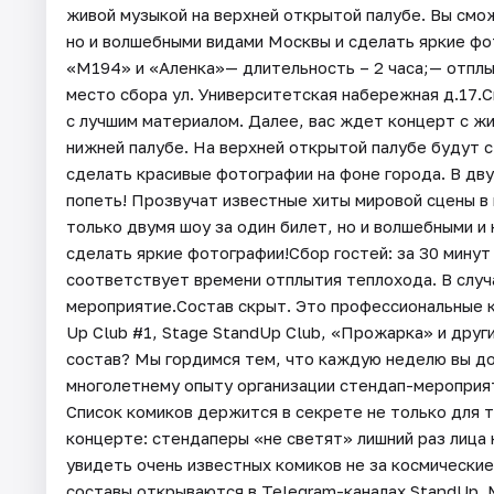
живой музыкой на верхней открытой палубе. Вы смож
но и волшебными видами Москвы и сделать яркие фо
«М194» и «Аленка»— длительность – 2 часа;— отпл
место сбора ул. Университетская набережная д.17.
с лучшим материалом. Далее, вас ждет концерт с ж
нижней палубе. На верхней открытой палубе будут с
сделать красивые фотографии на фоне города. В дв
попеть! Прозвучат известные хиты мировой сцены в
только двумя шоу за один билет, но и волшебными 
сделать яркие фотографии!Сбор гостей: за 30 минут
соответствует времени отплытия теплохода. В случ
мероприятие.Состав скрыт. Это профессиональные к
Up Club #1, Stage StandUp Club, «Прожарка» и дру
состав? Мы гордимся тем, что каждую неделю вы д
многолетнему опыту организации стендап-мероприя
Список комиков держится в секрете не только для т
концерте: стендаперы «не светят» лишний раз лица 
увидеть очень известных комиков не за космически
составы открываются в Telegram-каналах StandUp_Ms