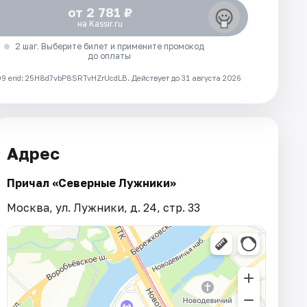
от 2 781 ₽
на Kassir.ru
2 шаг. Выберите билет и примените промокод
до оплаты
 erid: 25H8d7vbP8SRTvHZrUcdLB.
Действует до 31 августа 2026
Адрес
Причал «Северные Лужники»
Москва, ул. Лужники, д. 24, стр. 33