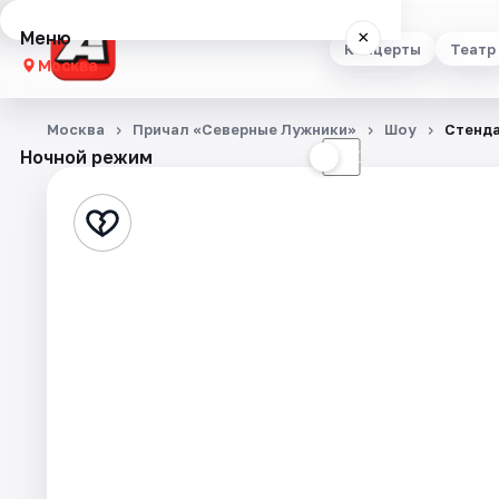
Меню
×
Концерты
Театр
Москва
Концерты
Москва
Причал «Северные Лужники»
Шоу
Стенда
Ночной режим
☀
☾
Театр
Стендап
Выставки
Квесты
Экскурсии
Спорт
События