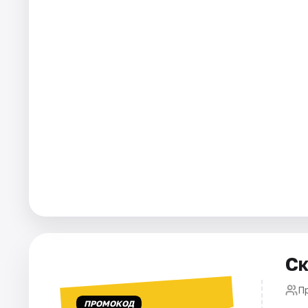
Города
Площадки
Артисты
Рейтинги
Ск
П
ПРОМОКОД