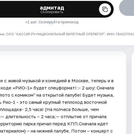
адмитад
Скопировать
1 шаг. Скопируйте промокод
ма. ООО "КАССИР.РУ-НАЦИОНАЛЬНЫЙ БИЛЕТНЫЙ ОПЕРАТОР", ИНН: 7841075409
е с живой музыкой и комедией в Москве, теперь и в
оходе «РИО-1» будет спецформат! :- 2 шоу: Сначала
лото с комиком" на открытой палубе! Будет музыка,
ь Рио-1 - это самый крупный теплоход восточной
лощадка- 2,5 часа! (На полчаса больше, чем
— длительность – 2 часа;— отплытие от причала
ерриторию парка причал перед КПП.Сначала идёт
атериалом) – на нижней палубе. Потом – концерт с