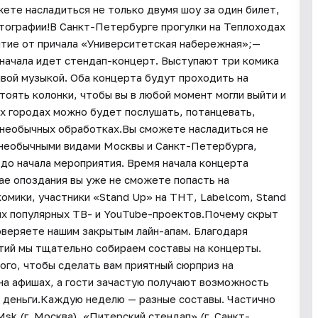
ете насладиться не только двумя шоу за один билет,
тографии!В Санкт-Петербурге прогулки на Теплоходах
ытие от причала «Университетская набережная»;—
Сначала идет стендап-концерт. Выступают три комика
ивой музыкой. Оба концерта будут проходить на
тоять колонки, чтобы вы в любой момент могли выйти и
ух городах можно будет послушать, потанцевать,
 необычных обработках.Вы сможете насладиться не
и необычными видами Москвы и Санкт-Петербурга,
 до начала мероприятия. Время начала концерта
ае опоздания вы уже не сможете попасть на
омики, участники «Stand Up» на ТНТ, Labelcom, Stand
гих популярных ТВ- и YouTube-проектов.Почему скрыт
оверяете нашим закрытым лайн-апам. Благодаря
тий мы тщательно собираем составы на концерты.
ого, чтобы сделать вам приятный сюрприз на
на афишах, а гости зачастую получают возможность
е деньги.Каждую неделю — разные составы. Частично
k (г. Москва), «Питерский стендап» (г. Санкт-