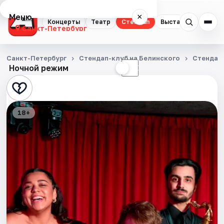
Меню
×
Концерты
Театр
Стендап
Выставки
Квест
Санкт-Петербург
Концерты
Санкт-Петербург
Стендап-клуб на Белинского
Стендап
Ночной режим
☀
☾
Театр
Стендап
18+
Выставки
Квесты
Экскурсии
Спорт
События