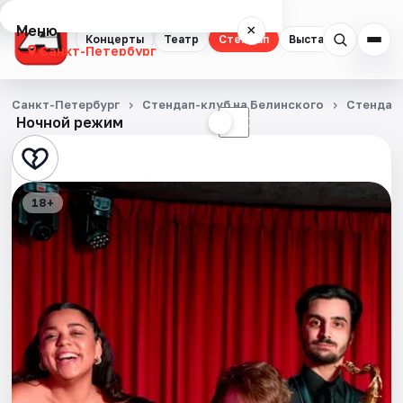
Меню
×
Концерты
Театр
Стендап
Выставки
Квест
Санкт-Петербург
Концерты
Санкт-Петербург
Стендап-клуб на Белинского
Стендап
Ночной режим
☀
☾
Театр
Стендап
18+
Выставки
Квесты
Экскурсии
Спорт
События