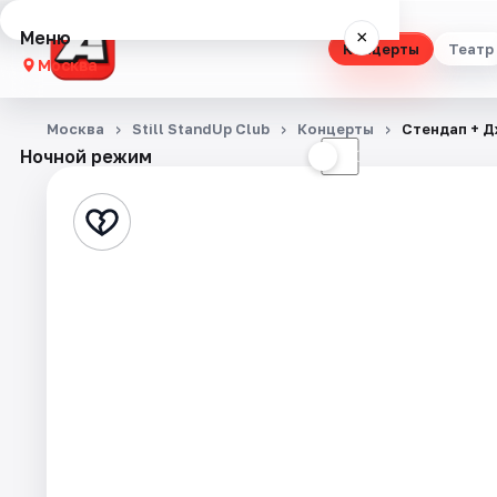
Меню
×
Концерты
Театр
Москва
Концерты
Москва
Still StandUp Club
Концерты
Стендап + Д
Ночной режим
☀
☾
Театр
Стендап
Выставки
Квесты
Экскурсии
Спорт
События