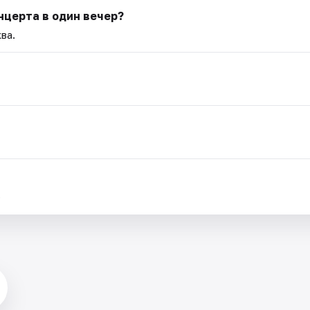
нцерта в один вечер?
ва.
.