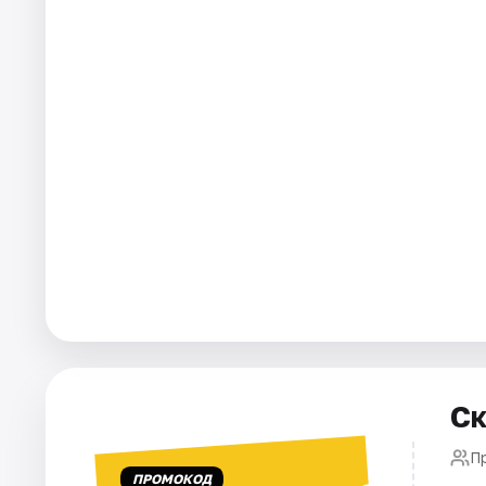
Города
Площадки
Артисты
Рейтинги
Ск
П
ПРОМОКОД