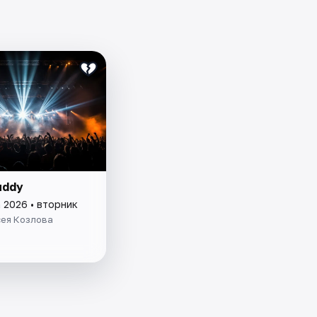
uddy
 2026 • вторник
сея Козлова