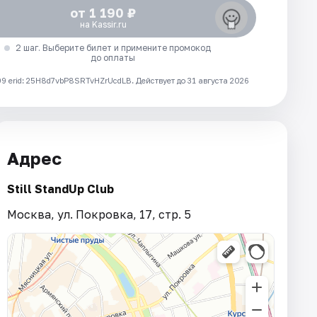
от 1 190 ₽
на Kassir.ru
2 шаг. Выберите билет и примените промокод
до оплаты
 erid: 25H8d7vbP8SRTvHZrUcdLB.
Действует до 31 августа 2026
Адрес
Still StandUp Club
Москва, ул. Покровка, 17, стр. 5