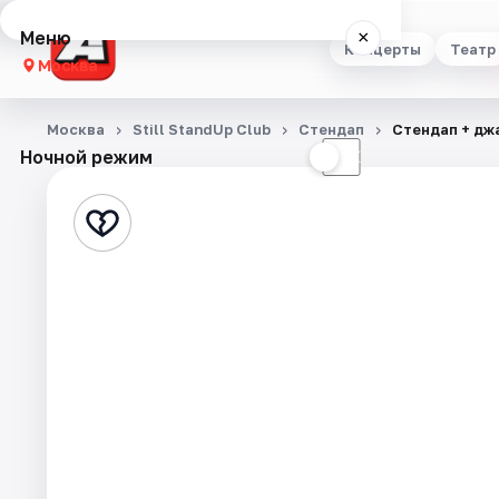
Меню
×
Концерты
Театр
Москва
Концерты
Москва
Still StandUp Club
Стендап
Стендап + джа
Ночной режим
☀
☾
Театр
Стендап
Выставки
Квесты
Экскурсии
Спорт
События