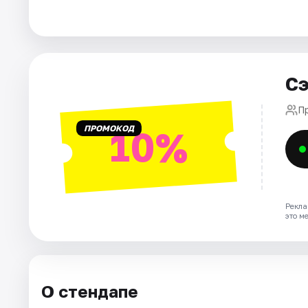
Города
Площадки
Сэ
Артисты
П
ПРОМОКОД
10%
Рейтинги
Рекла
это м
О стендапе