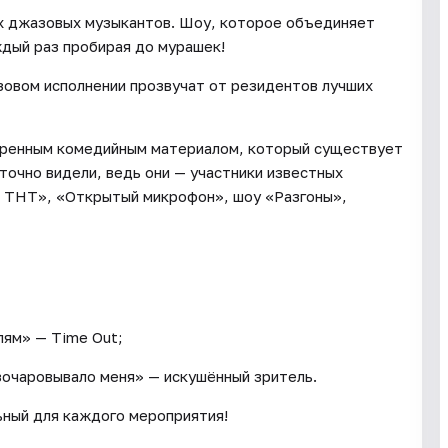
х джазовых музыкантов. Шоу, которое объединяет
дый раз пробирая до мурашек!
зовом исполнении прозвучат от резидентов лучших
еренным комедийным материалом, который существует
 точно видели, ведь они — участники известных
а ТНТ», «Открытый микрофон», шоу «Разгоны»,
лям» — Time Out;
зочаровывало меня» — искушённый зритель.
ьный для каждого мероприятия!