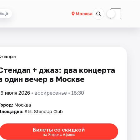
☀
☾
Москва
Ещё
Стендап
Стендап + джаз: два концерта
в один вечер в Москве
19 июля 2026
• воскресенье • 18:30
Город:
Москва
Площадка:
Still StandUp Club
Билеты со скидкой
на Яндекс Афише