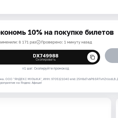
кономь 10% на покупке билетов
рименили: 8 171 раз
Проверено: 1 минуту назад
DX749988
Скопировать
1 шаг. Скопируйте промокод
ма. ООО "ЯНДЕКС МУЗЫКА", ИНН: 9705121040 erid: 25H8d7vbP8SRTvHZrUcdLB
ероприятие на Яндекс Афише!