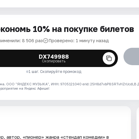
кономь 10% на покупке билетов
рименили: 8 506 раз
Проверено: 1 минуту назад
DX749988
Скопировать
1 шаг. Скопируйте промокод
ма. ООО "ЯНДЕКС МУЗЫКА", ИНН: 9705121040 erid: 25H8d7vbP8SRTvHZrUcdLB
ероприятие на Яндекс Афише!
ер, автор, «пионер» жанра «стендап комедии» в