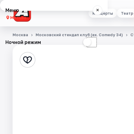
Меню
×
Концерты
Театр
Москва
Концерты
Москва
Московский стендап клуб (ex. Comedy 34)
С
Ночной режим
☀
☾
Театр
Стендап
Выставки
Квесты
Экскурсии
Спорт
События