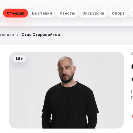
Стендап
Выставки
Квесты
Экскурсии
Спорт
тендап
Стас Старовойтов
18+