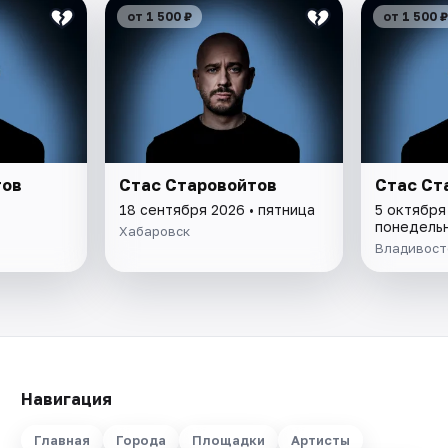
от 1 500 ₽
от 1 500 ₽
тов
Стас Старовойтов
Стас Ст
18 сентября 2026 • пятница
5 октября
понедель
Хабаровск
Владивост
Навигация
Главная
Города
Площадки
Артисты