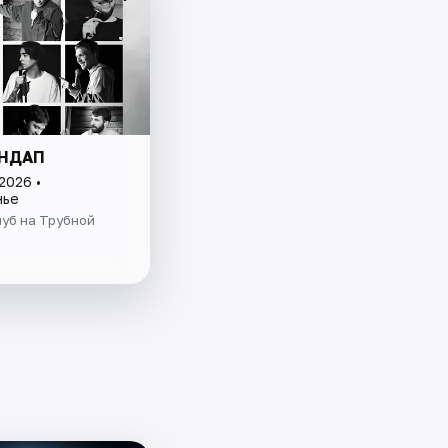
ЕНДАП
2026 •
нье
уб на Трубной