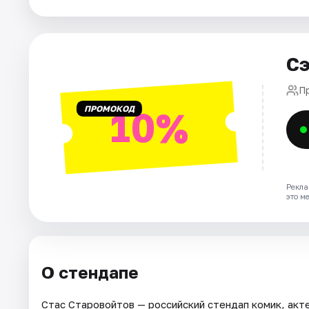
Города
Сэ
Площадки
П
Артисты
ПРОМОКОД
10%
Рейтинги
Рекла
это м
О стендапе
Стас Старовойтов — российский стендап комик, акт