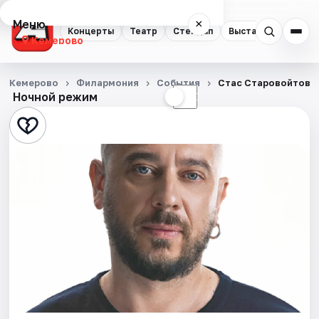
Меню
×
Концерты
Театр
Стендап
Выставки
Квест
Кемерово
Концерты
Кемерово
Филармония
События
Стас Старовойтов: 
Ночной режим
☀
☾
Театр
Стендап
Выставки
Квесты
Экскурсии
События