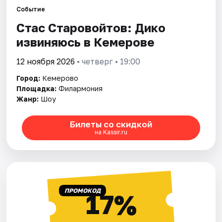
Города
Событие
Стас Старовойтов: Дико
Площадки
извиняюсь в Кемерове
Артисты
12 ноября 2026
• четверг • 19:00
Рейтинги
Город:
Кемерово
Площадка:
Филармония
Жанр:
Шоу
Билеты со скидкой
на Kassir.ru
ПРОМОКОД
17%