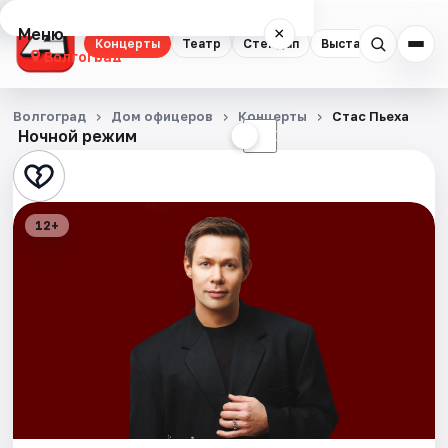
Меню
×
Концерты
Театр
Стендап
Выставки
Квест
Волгоград
Концерты
Волгоград
Дом офицеров
Концерты
Стас Пьеха
Ночной режим
☀
☾
Театр
Стендап
12+
Выставки
Квесты
Экскурсии
Спорт
События