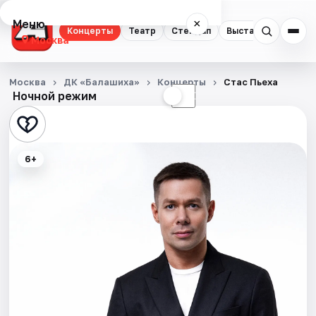
Меню
×
Концерты
Театр
Стендап
Выставки
Квест
Москва
Концерты
Москва
ДК «Балашиха»
Концерты
Стас Пьеха
Ночной режим
☀
☾
Театр
Стендап
6+
Выставки
Квесты
Экскурсии
Спорт
События