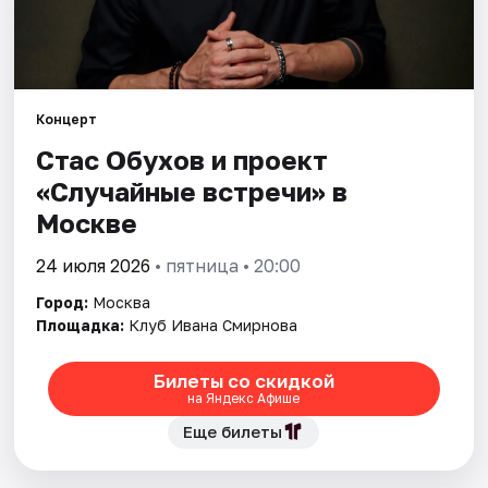
Города
Площадки
Концерт
Стас Обухов и проект
Артисты
«Случайные встречи» в
Рейтинги
Москве
24 июля 2026
• пятница • 20:00
Город:
Москва
Площадка:
Клуб Ивана Смирнова
Билеты со скидкой
на Яндекс Афише
Еще билеты