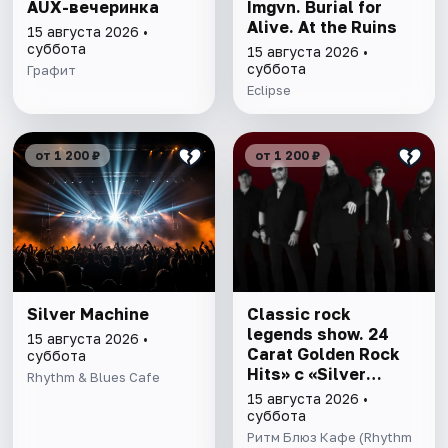
AUX-вечеринка
Imgvn. Burial for
Alive. At the Ruins
15 августа 2026 •
суббота
15 августа 2026 •
суббота
Графит
Eclipse
от 1 200 ₽
от 1 200 ₽
Silver Machine
Classic rock
legends show. 24
15 августа 2026 •
Carat Golden Rock
суббота
Hits» c «Silver
Rhythm & Blues Cafe
Machine»
15 августа 2026 •
суббота
Ритм Блюз Кафе (Rhythm