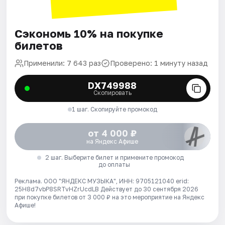
Сэкономь 10% на покупке
билетов
Применили: 7 643 раз
Проверено: 1 минуту назад
DX749988
Скопировать
1 шаг. Скопируйте промокод
от 4 000 ₽
на Яндекс Афише
2 шаг. Выберите билет и примените промокод
до оплаты
Реклама. ООО "ЯНДЕКС МУЗЫКА", ИНН: 9705121040 erid:
25H8d7vbP8SRTvHZrUcdLB
Действует до 30 сентября 2026
при покупке билетов от 3 000 ₽ на это мероприятие на Яндекс
Афише!