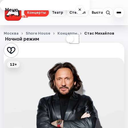
Меню
×
Концерты
Театр
Стендап
Выставки
Квест
Москва
Концерты
Москва
Shore House
Концерты
Стас Михайлов
Ночной режим
☀
☾
Театр
Стендап
12+
Выставки
Квесты
Экскурсии
Спорт
События