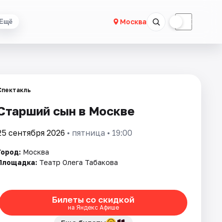
☀
☾
Москва
Ещё
Спектакль
Старший сын в Москве
25 сентября 2026
• пятница • 19:00
Город:
Москва
Площадка:
Театр Олега Табакова
Билеты со скидкой
на Яндекс Афише