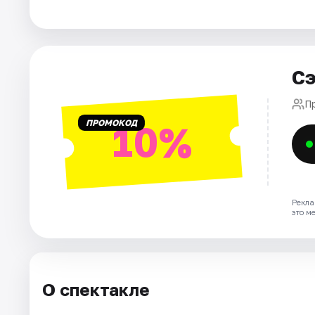
Города
Площадки
Сэ
Артисты
П
ПРОМОКОД
10%
Рейтинги
Рекла
это м
О спектакле