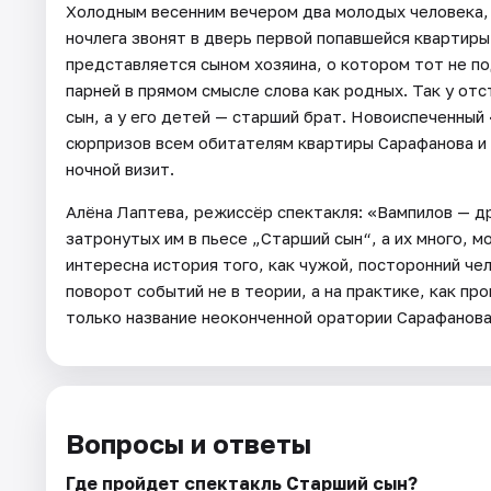
Холодным весенним вечером два молодых человека, 
ночлега звонят в дверь первой попавшейся квартиры
представляется сыном хозяина, о котором тот не п
парней в прямом смысле слова как родных. Так у от
сын, а у его детей — старший брат. Новоиспеченный
сюрпризов всем обитателям квартиры Сарафанова и 
ночной визит.
Алёна Лаптева, режиссёр спектакля: «Вампилов — д
затронутых им в пьесе „Старший сын“, а их много, 
интересна история того, как чужой, посторонний че
поворот событий не в теории, а на практике, как пр
только название неоконченной оратории Сарафанова,
Вопросы и ответы
Где пройдет спектакль Старший сын?