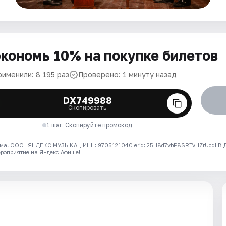
кономь 10% на покупке билетов
рименили: 8 195 раз
Проверено: 1 минуту назад
DX749988
Скопировать
1 шаг. Скопируйте промокод
ма. ООО "ЯНДЕКС МУЗЫКА", ИНН: 9705121040 erid: 25H8d7vbP8SRTvHZrUcdLB
ероприятие на Яндекс Афише!