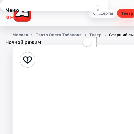
Меню
×
Концерты
Театр
Москва
Концерты
Москва
Театр Олега Табакова
Театр
Старший сы
Ночной режим
☀
☾
Театр
Стендап
Выставки
Квесты
Экскурсии
Спорт
События