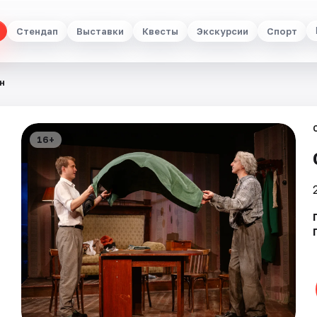
Стендап
Выставки
Квесты
Экскурсии
Спорт
н
16+