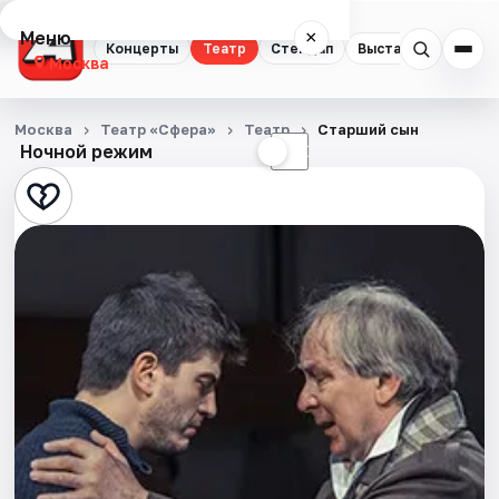
Меню
×
Концерты
Театр
Стендап
Выставки
Квест
Москва
Концерты
Москва
Театр «Сфера»
Театр
Старший сын
Ночной режим
☀
☾
Театр
Стендап
Выставки
Квесты
Экскурсии
Спорт
События