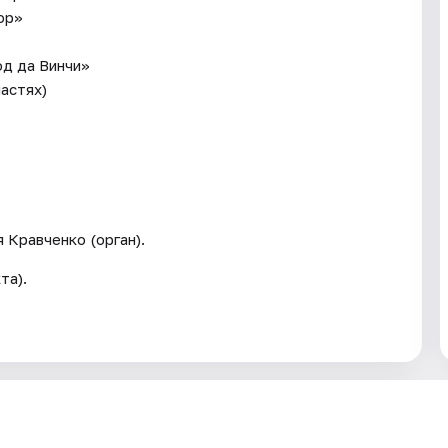
ор»
од да Винчи»
частях)
Кравченко (орган).
та).