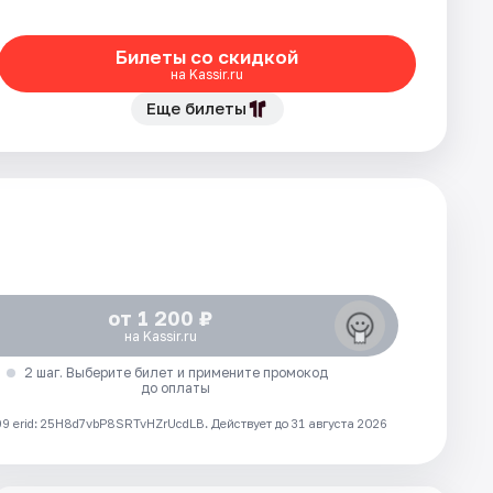
Билеты со скидкой
на Kassir.ru
Еще билеты
от 1 200 ₽
на Kassir.ru
2 шаг. Выберите билет и примените промокод
до оплаты
 erid: 25H8d7vbP8SRTvHZrUcdLB.
Действует до 31 августа 2026