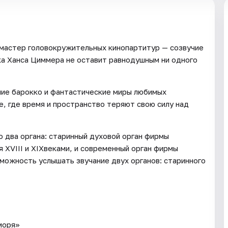
 мастер головокружительных кинопартитур — созвучие
ка Ханса Циммера не оставит равнодушным ни одного
чие барокко и фантастические миры любимых
 где время и пространство теряют свою силу над
 два органа: старинный духовой орган фирмы
я XVIII и XIXвеками, и современный орган фирмы
озможность услышать звучание двух органов: старинного
моря»