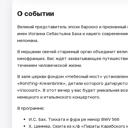
О событии
Великий представитель эпохи барокко и признанный
имен Иоганна Себастьяна Баха и нашего современни
меломана.
В мерцании свечей старинный орган объединит вели
кинофраншиз. Вас ждёт захватывающее путешествие,
течением человеческой жизни.
В зале церкви фондом «Небесный мост» установлено
«Rohlfing-Kreienbrink», детали которого датируютс
«Viscount». В этот вечер у вас будет уникальная в
немецкого и итальянского концертного.
В программе:
И.С. Бах. Токката и фура ре минор BWV 566
Х. Циммер. Сюита из к/ф «Пираты Карибского 