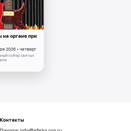
 на органе при
ря 2026 • четверг
ный собор святых
авла
Контакты
Пишите: info@afisha.org.ru