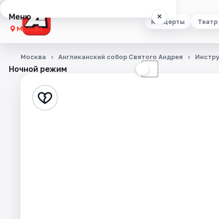
Меню
×
Концерты
Театр
Москва
Концерты
Москва
Англиканский собор Святого Андрея
Инстру
Ночной режим
☀
☾
Театр
Стендап
Выставки
Квесты
Экскурсии
Спорт
События