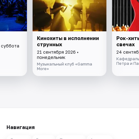
Кинохиты в исполнении
Рок-хиты
струнных
свечах
• суббота
21 сентября 2026 •
24 сентяб
понедельник
Кафедраль
Петра и П
Музыкальный клуб «Gamma
More»
Навигация