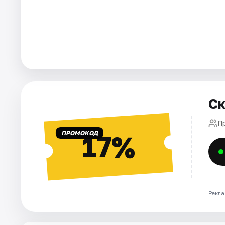
Города
Площадки
Артисты
Рейтинги
Ск
П
ПРОМОКОД
17%
Рекла