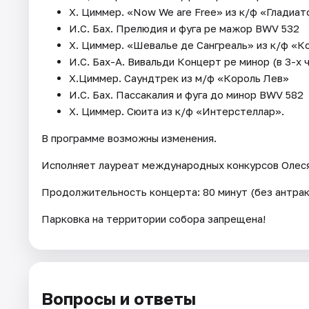
Х. Циммер. «Now We are Free» из к/ф «Гладиат
И.С. Бах. Прелюдия и фуга ре мажор BWV 532
Х. Циммер. «Шевалье де Сангреаль» из к/ф «К
И.С. Бах-А. Вивальди Концерт ре минор (в 3-х 
Х.Циммер. Саундтрек из м/ф «Король Лев»
И.С. Бах. Пассакалия и фуга до минор BWV 582
Х. Циммер. Сюита из к/ф «Интерстеллар».
В программе возможны изменения.
Исполняет лауреат международных конкурсов Олеся 
Продолжительность концерта: 80 минут (без антрак
Парковка на территории собора запрещена!
Вопросы и ответы