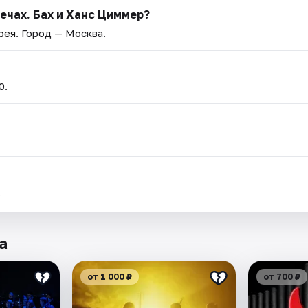
ечах. Бах и Ханс Циммер?
рея
. Город — Москва.
0.
.
а
от 1 000 ₽
от 700 ₽