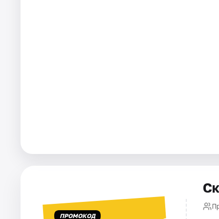
Города
Площадки
Артисты
Рейтинги
Ск
П
ПРОМОКОД