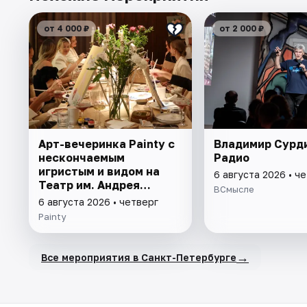
от 4 000 ₽
от 2 000 ₽
Арт-вечеринка Painty с
Владимир Сурд
нескончаемым
Радио
игристым и видом на
6 августа 2026 • ч
Театр им. Андрея
ВСмысле
Миронова
6 августа 2026 • четверг
Painty
→
Все мероприятия в Санкт-Петербурге