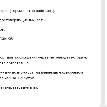
ниров (терминалы не работают).
удостоверяющие личность!
ов.
ЯЗЫКЕ!
тор, для прохождения через металлодетекторную
ата обязательно.
енными возможностями (инвалиды-колясочники)
е чем за 3-е суток.
тами, газовыми и пр.