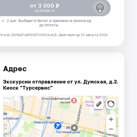
от 3 000 ₽
на Kassir.ru
2 шаг. Выберите билет и примените промокод
до оплаты
 erid: 25H8d7vbP8SRTvHZrUcdLB.
Действует до 31 августа 2026
Адрес
Экскурсии отправление от ул. Думская, д.2.
Киоск "Турсервис"