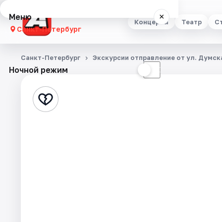
Меню
×
Концерты
Театр
С
Санкт-Петербург
Концерты
Санкт-Петербург
Экскурсии отправление от ул. Думска
Ночной режим
☀
☾
Театр
Стендап
Выставки
Квесты
Экскурсии
Спорт
События