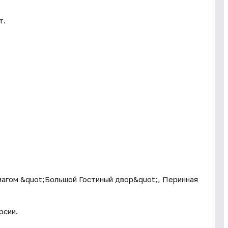
т.
.
.
магом &quot;Большой Гостиный двор&quot;, Перинная
рсии.