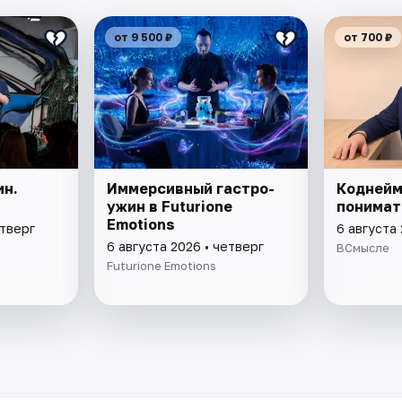
от 9 500 ₽
от 700 ₽
ин.
Иммерсивный гастро-
Коднейм
ужин в Futurione
понимат
Emotions
етверг
6 августа 
6 августа 2026 • четверг
ВСмысле
Futurione Emotions