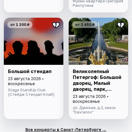
Музей-квартира Григория
Распутина
от 1 200 ₽
от 2 450 ₽
Большой стендап
Великолепный
Петергоф: Большой
23 августа 2026 •
дворец, Малый
воскресенье
дворец, парк,
Stage StandUp Club
(Стейдж Стендап Клаб)
фонтаны
23 августа 2026 •
воскресенье
ул. Думская, д.2, киоск
"Davranov"
→
Все концерты в Санкт-Петербурге