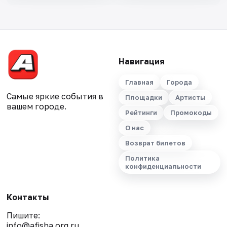
Навигация
Главная
Города
Самые яркие события в
Площадки
Артисты
вашем городе.
Рейтинги
Промокоды
О нас
Возврат билетов
Политика
конфиденциальности
Контакты
Пишите:
info@afisha.org.ru