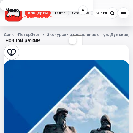
Меню
×
Концерты
Театр
Стендап
Выставки
Квест
Санкт-Петербург
Концерты
Санкт-Петербург
Экскурсии отправление от ул. Думская, д
Ночной режим
☀
☾
Театр
Стендап
Выставки
Квесты
Экскурсии
Спорт
События