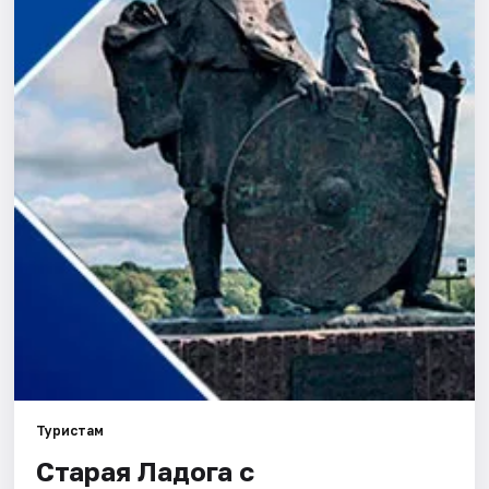
Города
Площадки
Артисты
Рейтинги
Туристам
Старая Ладога c