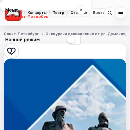
Меню
×
Концерты
Театр
Стендап
Выставки
Квест
Санкт-Петербург
Концерты
Санкт-Петербург
Экскурсии отправление от ул. Думская, д
Ночной режим
☀
☾
Театр
Стендап
Выставки
Квесты
Экскурсии
Спорт
События