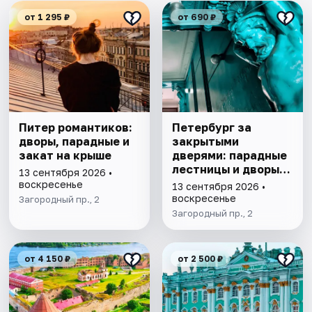
от 1 295 ₽
от 690 ₽
Питер романтиков:
Петербург за
дворы, парадные и
закрытыми
закат на крыше
дверями: парадные
лестницы и дворы-
13 сентября 2026 •
колодцы
воскресенье
13 сентября 2026 •
воскресенье
Загородный пр., 2
Загородный пр., 2
от 4 150 ₽
от 2 500 ₽