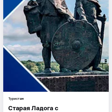
Города
Площадки
Артисты
Рейтинги
Туристам
Старая Ладога c