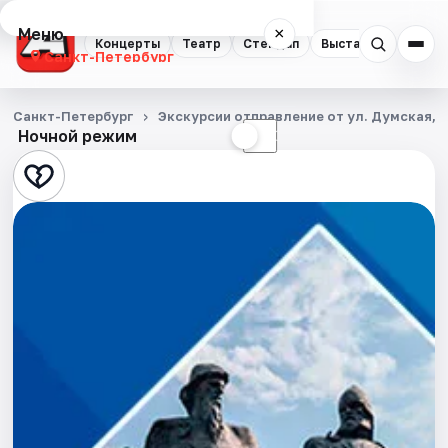
Меню
×
Концерты
Театр
Стендап
Выставки
Квест
Санкт-Петербург
Концерты
Санкт-Петербург
Экскурсии отправление от ул. Думская, д
Ночной режим
☀
☾
Театр
Стендап
Выставки
Квесты
Экскурсии
Спорт
События