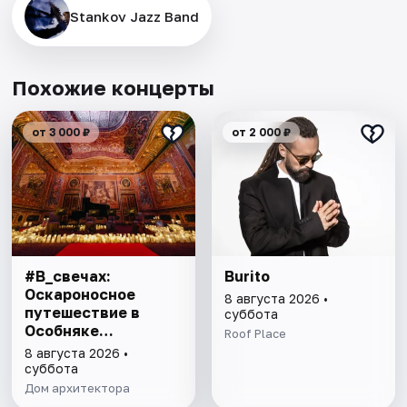
Stankov Jazz Band
Похожие концерты
от 3 000 ₽
от 2 000 ₽
#В_свечах:
Burito
Оскароносное
8 августа 2026 •
путешествие в
суббота
Особняке
Roof Place
Половцова
8 августа 2026 •
суббота
Дом архитектора