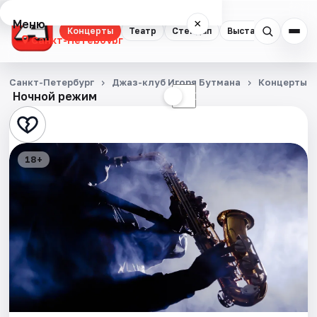
Меню
×
Концерты
Театр
Стендап
Выставки
Квест
Санкт-Петербург
Концерты
Санкт-Петербург
Джаз-клуб Игоря Бутмана
Концерты
Ночной режим
☀
☾
Театр
Стендап
18+
Выставки
Квесты
Экскурсии
Спорт
События