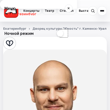
Меню
×
Концерты
Театр
Стендап
Выставки
Квест
Екатеринбург
Концерты
Екатеринбург
Дворец культуры "Юность" г. Каменск-Ураль
Ночной режим
☀
☾
Театр
Стендап
Выставки
Квесты
Экскурсии
Спорт
События